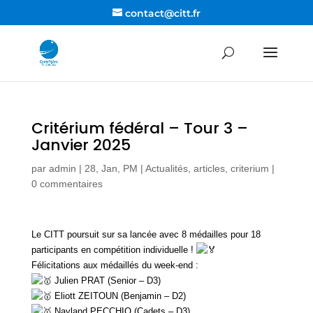
contact@citt.fr
Critérium fédéral – Tour 3 –
Janvier 2025
par
admin
|
28, Jan, PM
|
Actualités, articles
,
criterium
|
0 commentaires
Le CITT poursuit sur sa lancée avec 8 médailles pour 18
participants en compétition individuelle !
Félicitations aux médaillés du week-end :
Julien PRAT (Senior – D3)
Eliott ZEITOUN (Benjamin – D2)
Nayland PECCHIO (Cadets – D3)