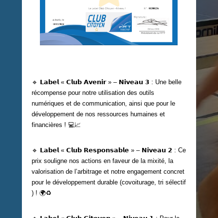
🔹 𝗟𝗮𝗯𝗲𝗹 « 𝗖𝗹𝘂𝗯 𝗔𝘃𝗲𝗻𝗶𝗿 » – 𝗡𝗶𝘃𝗲𝗮𝘂 𝟯 : Une belle
récompense pour notre utilisation des outils
numériques et de communication, ainsi que pour le
développement de nos ressources humaines et
financières ! 💻📈
🔹 𝗟𝗮𝗯𝗲𝗹 « 𝗖𝗹𝘂𝗯 𝗥𝗲𝘀𝗽𝗼𝗻𝘀𝗮𝗯𝗹𝗲 » – 𝗡𝗶𝘃𝗲𝗮𝘂 𝟮 : Ce
prix souligne nos actions en faveur de la mixité, la
valorisation de l’arbitrage et notre engagement concret
pour le développement durable (covoiturage, tri sélectif
) ! 🌍♻️