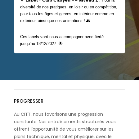
🔹 𝗟𝗮𝗯𝗲𝗹 « 𝗖𝗹𝘂𝗯 𝗖𝗶𝘁𝗼𝘆𝗲𝗻 » – 𝗡𝗶𝘃𝗲𝗮𝘂 𝟭 : Pour la
diversité de nos pratiques, en loisir ou en compétition,
pour tous les âges et genres, en intérieur comme en
extérieur, ainsi que nos animations ! 👥
Ces labels vont nous accompagner avec fierté
jusqu’au 18/12/2027. 🌟
PROGRESSER
Au CITT, nous favorisons une progression
constante. Nos entraînements structurés vous
offrent l’opportunité de vous améliorer sur les
plans technique, mental et physique, avec le