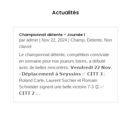
Actualités
Championnat détente – Journée 1
par
admin
|
Nov 22, 2024
|
Champ. Detente
,
Non
classé
Le championnat détente, compétition conviviale
en semaine pour nos joueurs loisirs, a débuté
avec de belles rencontres. 𝗩𝗲𝗻𝗱𝗿𝗲𝗱𝗶 𝟮𝟮 𝗡𝗼𝘃.
- 𝗗𝗲́𝗽𝗹𝗮𝗰𝗲𝗺𝗲𝗻𝘁 𝗮̀ 𝗦𝗲𝘆𝘀𝘀𝗶𝗻𝘀 ✅ 𝗖𝗜𝗧𝗧 𝟯 :
Roland Carle, Laurent Suchier et Romain
Schneider signent une belle victoire 7-3 👏 ✅
𝗖𝗜𝗧𝗧 𝟮 :...