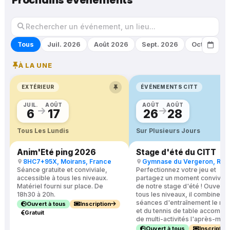
Prochains événements
Tous
Juil. 2026
Août 2026
Sept. 2026
Oct. 2026
À LA UNE
EXTÉRIEUR
ÉVÉNEMENTS CITT
JUIL.
AOÛT
AOÛT
AOÛT
6
17
26
28
Tous Les Lundis
Sur Plusieurs Jours
Anim'Eté ping 2026
Stage d'été du CITT
8HC7+95X, Moirans, France
Séance gratuite et conviviale,
Perfectionnez votre jeu et
accessible à tous les niveaux.
partagez un moment convivial 
Matériel fourni sur place. De
de notre stage d'été ! Ouvert à
18h30 à 20h.
tous les niveaux, il combine d
séances d'entraînement le mat
Ouvert à tous
Inscription
et du tennis de table accomp
Gratuit
de multi-activités l'après-midi.
Ouvert à tous
Inscription