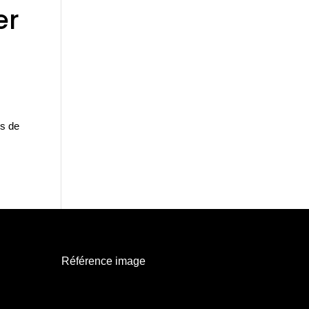
er
is de
Référence image