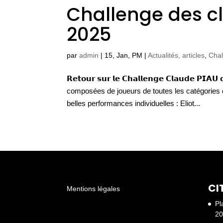
Challenge des c
2025
par
admin
|
15, Jan, PM
|
Actualités, articles
,
Chal
𝗥𝗲𝘁𝗼𝘂𝗿 𝘀𝘂𝗿 𝗹𝗲 𝗖𝗵𝗮𝗹𝗹𝗲𝗻𝗴𝗲 𝗖𝗹𝗮𝘂𝗱𝗲 
composées de joueurs de toutes les catégories 
belles performances individuelles : Eliot...
CI
Mentions légales
Pl
20