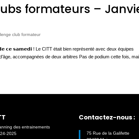
lubs formateurs – Janvi
lenge club formateur
𝗜𝗔𝗨 𝗱𝗲 𝗰𝗲 𝘀𝗮𝗺𝗲𝗱𝗶 ! Le CITT était bien représenté avec deux équipes
d’âge, accompagnées de deux arbitres Pas de podium cette fois, ma
TT
Contactez-nous :
anning des entrainements
75 Rue de la Galifette
24-2025