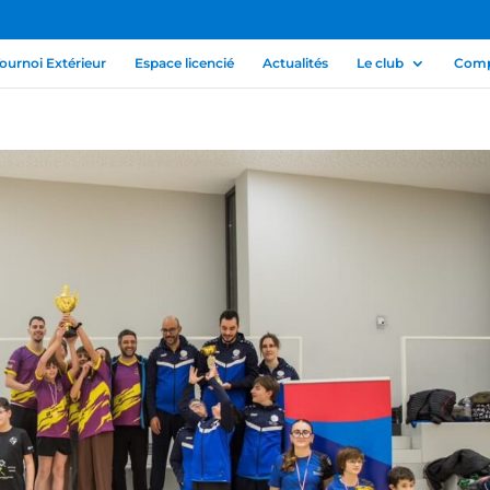
ournoi Extérieur
Espace licencié
Actualités
Le club
Compé