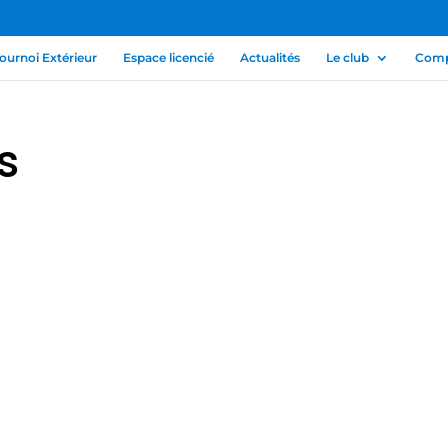
ournoi Extérieur
Espace licencié
Actualités
Le club
Compé
s