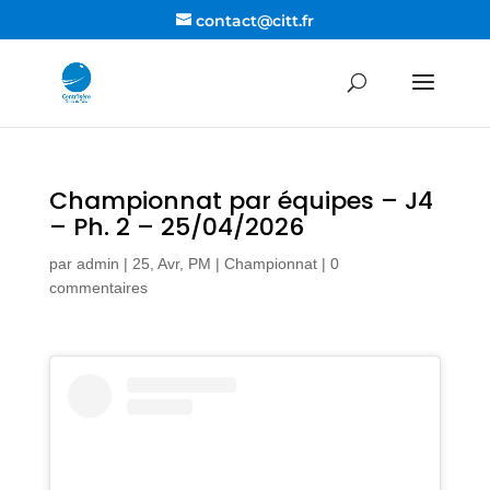
contact@citt.fr
Championnat par équipes – J4
– Ph. 2 – 25/04/2026
par
admin
|
25, Avr, PM
|
Championnat
|
0
commentaires