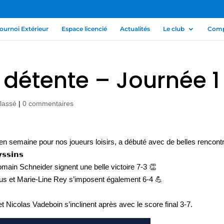
ournoi Extérieur
Espace licencié
Actualités
Le club
Compé
détente – Journée 1
lassé
|
0 commentaires
en semaine pour nos joueurs loisirs, a débuté avec de belles rencont
𝘀𝘀𝗶𝗻𝘀
Romain Schneider signent une belle victoire 7-3 👏
mus et Marie-Line Rey s’imposent également 6-4 💪
 et Nicolas Vadeboin s’inclinent après avec le score final 3-7.