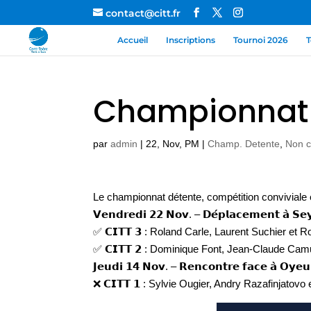
contact@citt.fr
Accueil
Inscriptions
Tournoi 2026
T
Championnat 
par
admin
|
22, Nov, PM
|
Champ. Detente
,
Non c
Le championnat détente, compétition conviviale 
𝗩𝗲𝗻𝗱𝗿𝗲𝗱𝗶 𝟮𝟮 𝗡𝗼𝘃. – 𝗗𝗲́𝗽𝗹𝗮𝗰𝗲𝗺𝗲𝗻𝘁 𝗮̀ 𝗦𝗲𝘆
✅ 𝗖𝗜𝗧𝗧 𝟯 : Roland Carle, Laurent Suchier et 
✅ 𝗖𝗜𝗧𝗧 𝟮 : Dominique Font, Jean-Claude Ca
𝗝𝗲𝘂𝗱𝗶 𝟭𝟰 𝗡𝗼𝘃. – 𝗥𝗲𝗻𝗰𝗼𝗻𝘁𝗿𝗲 𝗳𝗮𝗰𝗲 𝗮̀ 𝗢𝘆𝗲𝘂
❌ 𝗖𝗜𝗧𝗧 𝟭 : Sylvie Ougier, Andry Razafinjatovo