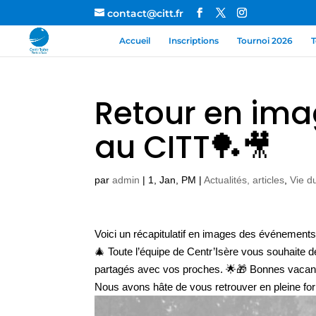
contact@citt.fr
Accueil
Inscriptions
Tournoi 2026
T
Retour en ima
au CITT🏓🎥
par
admin
|
1, Jan, PM
|
Actualités, articles
,
Vie d
Voici un récapitulatif en images des événements
🎄 Toute l’équipe de Centr’Isère vous souhaite 
partagés avec vos proches. 🌟🎁 Bonnes vacances
Nous avons hâte de vous retrouver en pleine for
Lecteur