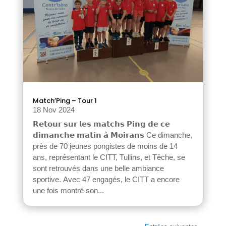
Match’Ping – Tour 1
18 Nov 2024
𝗥𝗲𝘁𝗼𝘂𝗿 𝘀𝘂𝗿 𝗹𝗲𝘀 𝗺𝗮𝘁𝗰𝗵𝘀 𝗣𝗶𝗻𝗴 𝗱𝗲 𝗰𝗲
𝗱𝗶𝗺𝗮𝗻𝗰𝗵𝗲 𝗺𝗮𝘁𝗶𝗻 𝗮̀ 𝗠𝗼𝗶𝗿𝗮𝗻𝘀 Ce dimanche,
près de 70 jeunes pongistes de moins de 14
ans, représentant le CITT, Tullins, et Têche, se
sont retrouvés dans une belle ambiance
sportive. Avec 47 engagés, le CITT a encore
une fois montré son...